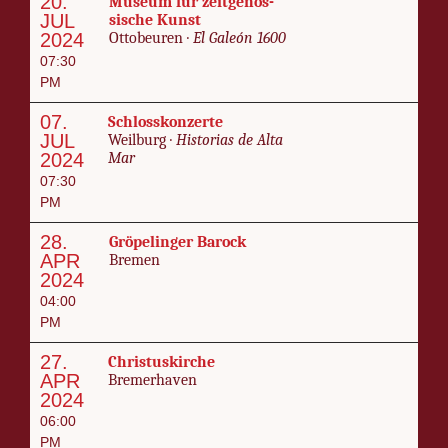
20.
Mu­se­um für zeit­genös­
JUL
sische Kun­st
2024
Otto­beuren ·
El Galeón 1600
07:30
PM
07.
Schloss­kon­zer­te
JUL
Weil­burg ·
His­to­rias de Al­ta
2024
Mar
07:30
PM
28.
Grö­pe­lin­ger Barock
APR
Bre­men
2024
04:00
PM
27.
Chris­tuskirche
APR
Bre­mer­haven
2024
06:00
PM