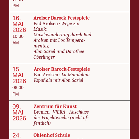
PM
16.
Arolser Barock-Fest­spiele
MAI
Bad Arolsen ·
Wege zur
2026
Musik:
Musik­wan­derung durch Bad
10:30
Arolsen mit Los Tem­pera­
AM
men­tos,
Alon Sariel und Dorothee
Ober­linger
15.
Arolser Barock-Fest­spiele
MAI
Bad Arolsen ·
La Man­dolina
2026
Es­paño­la mit Alon Sariel
08:00
PM
09.
Zen­trum für Kun­st
MAI
Bre­men ·
V!BRA - Ab­schluss
2026
der Pro­jek­t­woche (nicht öf­
fentlich)
24.
Ohlen­hof Schule