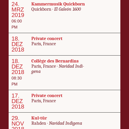
24.
Kam­mer­musik Quick­born
MRZ
Quick­born ·
El Galeón 1600
2019
06:00
PM
18.
Pri­vate con­cert
DEZ
Paris, France
2018
18.
Col­lège des Ber­nar­dins
DEZ
Paris, France ·
Navi­dad In­di­
2018
ge­na
08:30
PM
17.
Pri­vate con­cert
DEZ
Paris, France
2018
29.
Kul-tür
NOV
Rah­den ·
Navi­dad In­di­ge­na
2018