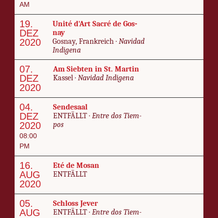
AM
19.
Unité d'Art Sacré de Gos­
DEZ
nay
2020
Gos­nay, Frankre­ich ·
Navi­dad
In­di­ge­na
07.
Am Siebten in St. Mar­tin
DEZ
Kas­sel ·
Navi­dad In­di­ge­na
2020
04.
Sende­saal
DEZ
ENT­FÄLLT ·
En­tre dos Tiem­
2020
pos
08:00
PM
16.
Eté de Mosan
AUG
ENT­FÄLLT
2020
05.
Schloss Jev­er
AUG
ENT­FÄLLT ·
En­tre dos Tiem­