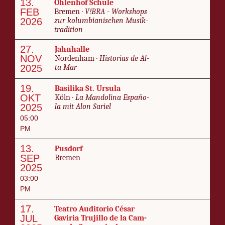
13.
Ohlen­hof Schule
FEB
Bre­men ·
V!BRA - Work­shops
2026
zur kolumbian­is­chen Musik­
tra­di­tion
27.
Jahn­halle
NOV
Nor­den­ham ·
His­to­rias de Al­
2025
ta Mar
19.
Basi­li­ka St. Ur­su­la
OKT
Köln ·
La Man­dolina Es­paño­
2025
la mit Alon Sariel
05:00
PM
13.
Pus­dorf
SEP
Bre­men
2025
03:00
PM
17.
Teatro Au­di­to­rio César
JUL
Gaviria Tru­jil­lo de la Cam­