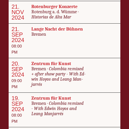
21.
Roten­burg­er Konz­erte
NOV
Roten­burg a. d. Wümme ·
2024
His­to­rias de Al­ta Mar
21.
Lange Nacht der Büh­nen
SEP
Bre­men
2024
08:00
PM
20.
Zen­trum für Kun­st
SEP
Bre­men ·
Colom­bia re:mixed
2024
+ af­ter show par­ty - With Ed­
win Hoyos and Leang Man­
09:00
jar­rés
PM
19.
Zen­trum für Kun­st
SEP
Bre­men ·
Colom­bia re:mixed
2024
- With Ed­win Hoyos and
Leang Man­jar­rés
08:00
PM