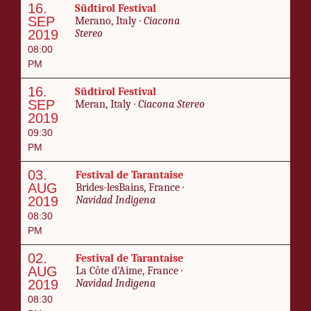
16.
Südtirol Fes­ti­val
SEP
Mer­a­no, Italy ·
Cia­cona
2019
Stereo
08:00
PM
16.
Südtirol Fes­ti­val
SEP
Mer­an, Italy ·
Cia­cona Stereo
2019
09:30
PM
03.
Fes­ti­val de Taran­taise
AUG
Brides-les­Bains, France ·
2019
Navi­dad In­di­ge­na
08:30
PM
02.
Fes­ti­val de Taran­taise
AUG
La Côte d'Aime, France ·
2019
Navi­dad In­di­ge­na
08:30