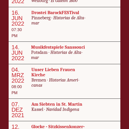
2022
Weil­burg ·
El Galeón 1600
16.
Drostei Barock­FES­Ti­val
JUN
Pin­neberg ·
His­to­rias de Al­ta­
2022
mar
07:30
PM
14.
Musik­fest­spiele Sanssouci
JUN
Pots­dam ·
His­to­rias de Al­ta­
2022
mar
04.
Unser Lieben Frauen
MRZ
Kirche
2022
Bre­men ·
His­to­rias Amer­i­
canas
08:00
PM
07.
Am Siebten in St. Mar­tin
DEZ
Kas­sel ·
Navi­dad In­di­ge­na
2021
12.
Glocke - Sitz­kis­sen­kon­zer­