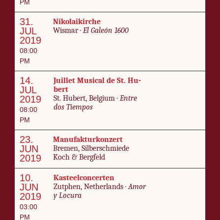
PM
31.
Niko­laikirche
JUL
Wis­mar ·
El Galeón 1600
2019
08:00
PM
14.
Juil­let Mu­si­cal de St. Hu­
JUL
bert
2019
St. Hu­bert, Bel­gium ·
En­tre
dos Tiem­pos
08:00
PM
23.
Man­u­fak­turkonz­ert
JUN
Bre­men, Sil­ber­schmiede
2019
Koch & Bergfeld
10.
Kas­teel­con­certen
JUN
Zut­phen, Nether­lands ·
Amor
2019
y Locu­ra
03:00
PM