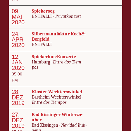
09.
Spie­ke­roog
MAI
ENT­FÄLLT ·
Pri­vat­kon­zert
2020
24.
Silber­­manu­­fak­­tur Koch&­
APR
Berg­­feld
2020
ENT­FÄLLT
12.
Spiek­er­hus-Konz­erte
JAN
Ham­burg ·
En­tre dos Tiem­
2020
pos
05:00
PM
28.
Kloster Wech­ters­win­kel
DEZ
Bas­theim-Wech­ters­win­kel ·
2019
En­tre dos Tiem­pos
27.
Bad Kissinger Win­terza­
DEZ
uber
2019
Bad Kissin­gen ·
Navi­dad In­di­
ge­na