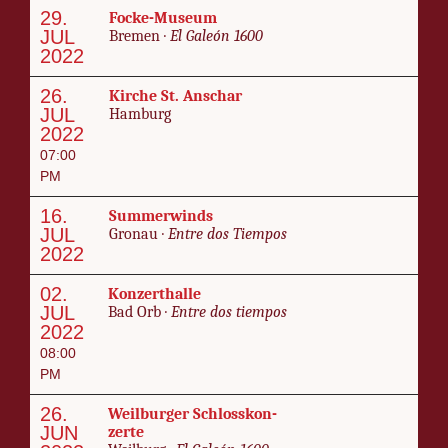
29.
Focke-Mu­se­um
JUL
Bre­men ·
El Galeón 1600
2022
26.
Kirche St. An­schar
JUL
Ham­burg
2022
07:00
PM
16.
Sum­mer­winds
JUL
Gronau ·
En­tre dos Tiem­pos
2022
02.
Konz­erthalle
JUL
Bad Orb ·
En­tre dos tiem­pos
2022
08:00
PM
26.
Weil­burg­er Schloss­kon­
JUN
zer­te