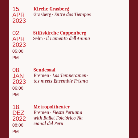
15.
Kirche Gras­berg
APR
Gras­berg ·
En­tre dos Tiem­pos
2023
02.
Stift­skirche Cap­pen­berg
APR
Selm ·
Il Lamen­to dell'Anima
2023
05:00
PM
08.
Sende­saal
JAN
Bre­men ·
Los Tem­pera­men­
2023
tos meets En­sem­ble Pris­ma
06:00
PM
18.
Me­tro­pol­the­ater
DEZ
Bre­men ·
Fi­es­ta Pe­ru­a­na
2022
with Bal­let Fol­clóri­co Na­
cional del Perú
08:00
PM