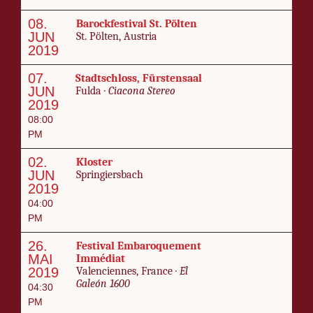
08.
Barock­fes­ti­val St. Pöl­ten
JUN
St. Pöl­ten, Aus­tria
2019
07.
Stadt­schloss, Fürsten­saal
JUN
Ful­da ·
Cia­cona Stereo
2019
08:00
PM
02.
Kloster
JUN
Sprin­giers­bach
2019
04:00
PM
26.
Fes­ti­val Em­baro­que­ment
MAI
Im­mé­di­at
2019
Va­len­ci­ennes, France ·
El
Galeón 1600
04:30
PM