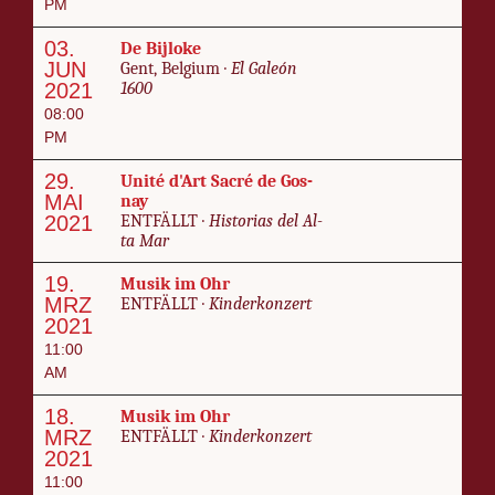
PM
03.
De Bi­jloke
JUN
Gent, Bel­gium ·
El Galeón
2021
1600
08:00
PM
29.
Unité d'Art Sacré de Gos­
MAI
nay
2021
ENT­FÄLLT ·
His­to­rias del Al­
ta Mar
19.
Musik im Ohr
MRZ
ENT­FÄLLT ·
Kin­der­kon­zert
2021
11:00
AM
18.
Musik im Ohr
MRZ
ENT­FÄLLT ·
Kin­der­kon­zert
2021
11:00