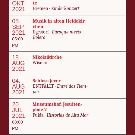
OKT
te
2021
Bre­men ·
Kin­der­kon­zert
05.
Musik in al­ten Hei­de­kir­
SEP
chen
2021
Egestorf ·
Baroque meets
Bolero
05:00
PM
18.
Niko­laikirche
AUG
Wis­mar
2021
04.
Schloss Jev­er
AUG
ENT­FÄLLT ·
En­tre dos Tiem­
2021
pos
20.
Mu­se­umshof, Je­suit­en­
JUL
platz 2
2021
Ful­da ·
His­to­rias de Al­ta Mar
08:00
PM