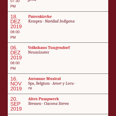
07:30
PM
18.
Pa­ter­skirche
DEZ
Kem­pen ·
Navi­dad In­di­ge­na
2019
08:00
PM
06.
Volk­shaus Tun­gen­dorf
DEZ
Neumün­ster
2019
08:00
PM
16.
Au­tomne Mu­si­cal
NOV
Spa, Bel­gium ·
Amor y Locu­
2019
ra
20.
Altes Pump­w­erk
SEP
Bre­men ·
Cia­cona Stereo
2019