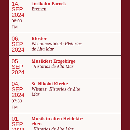
14.
Tor­fkahn Barock
SEP
Bre­men
2024
08:00
PM
06.
Kloster
SEP
Wech­ters­win­kel ·
His­to­rias
2024
de Al­ta Mar
05.
Musik­fest Erzge­birge
SEP
·
His­to­rias de Al­ta Mar
2024
04.
St. Niko­lai Kirche
SEP
Wis­mar ·
His­to­rias de Al­ta
2024
Mar
07:30
PM
01.
Musik in al­ten Hei­de­kir­
SEP
chen
2024
·
His­to­rias de Al­ta Mar