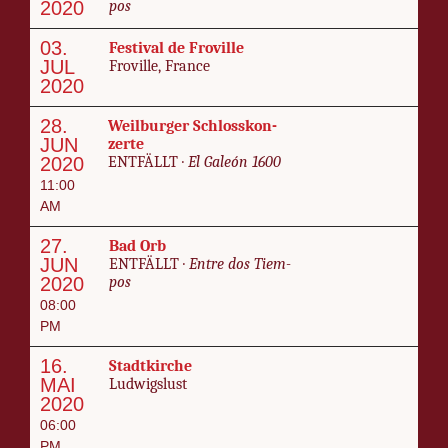
2020
pos
03.
Fes­ti­val de Froville
JUL
Froville, France
2020
28.
Weil­burg­er Schloss­kon­
JUN
zer­te
2020
ENT­FÄLLT ·
El Galeón 1600
11:00
AM
27.
Bad Orb
JUN
ENT­FÄLLT ·
En­tre dos Tiem­
2020
pos
08:00
PM
16.
Stadt­kir­che
MAI
Lud­wigs­lust
2020
06:00
PM