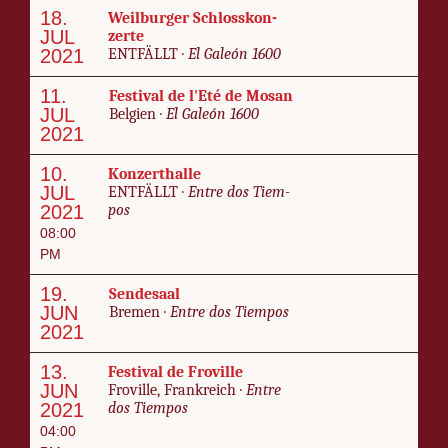
18.
Weil­burg­er Schloss­kon­
JUL
zer­te
2021
ENT­FÄLLT ·
El Galeón 1600
11.
Fes­ti­val de l'Eté de Mosan
JUL
Bel­gien ·
El Galeón 1600
2021
10.
Konz­erthalle
JUL
ENT­FÄLLT ·
En­tre dos Tiem­
2021
pos
08:00
PM
19.
Sende­saal
JUN
Bre­men ·
En­tre dos Tiem­pos
2021
13.
Fes­ti­val de Froville
JUN
Froville, Frankre­ich ·
En­tre
2021
dos Tiem­pos
04:00