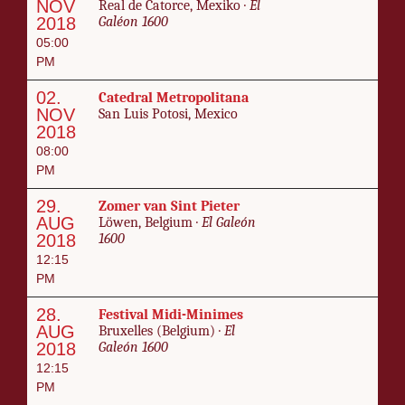
NOV
Re­al de Catorce, Mexiko ·
El
2018
Galéon 1600
05:00
PM
02.
Cat­e­dral Met­ro­pol­i­tana
NOV
San Luis Po­to­si, Mex­i­co
2018
08:00
PM
29.
Zomer van Sint Pieter
AUG
Löwen, Bel­gium ·
El Galeón
2018
1600
12:15
PM
28.
Fes­ti­val Mi­di-Min­imes
AUG
Brux­elles (Bel­gium) ·
El
2018
Galeón 1600
12:15
PM