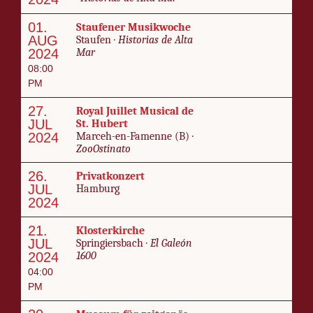
01.
Stau­fener Musik­woche
AUG
Staufen ·
His­to­rias de Al­ta
2024
Mar
08:00
PM
27.
Roy­al Juil­let Mu­si­cal de
JUL
St. Hu­bert
2024
Marceh-en-Fa­menne (B) ·
ZooOst­i­na­to
26.
Privat­konzert
JUL
Ham­burg
2024
21.
Klo­ster­kirche
JUL
Sprin­giers­bach ·
El Galeón
2024
1600
04:00
PM