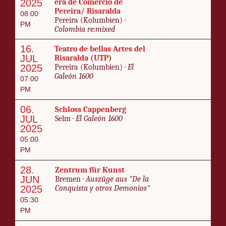
2025
era de Com­er­cio de
Pereira/ Ris­ar­al­da
08:00
Pereira (Kolumbi­en) ·
PM
Colom­bia re:mixed
16.
Teatro de bel­las Artes del
JUL
Ris­ar­al­da (UTP)
2025
Pereira (Kolumbi­en) ·
El
Galeón 1600
07:00
PM
06.
Schloss Cap­pen­berg
JUL
Selm ·
El Galeón 1600
2025
05:00
PM
28.
Zen­trum für Kun­st
JUN
Bre­men ·
Auszüge aus "De la
2025
Con­quista y otros De­mo­ni­os"
05:30
PM