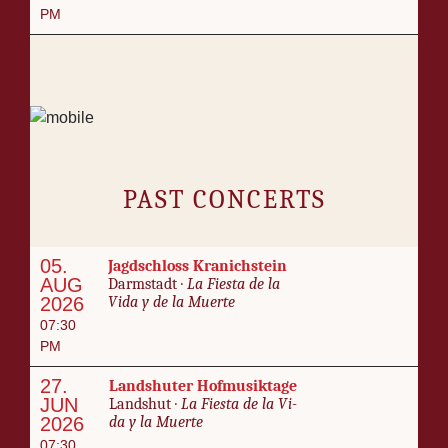
PM
PAST CONCERTS
05.
Jagdschloss Kranich­stein
AUG
Darm­stadt ·
La Fi­es­ta de la
2026
Vi­da y de la Muerte
07:30
PM
27.
Land­shuter Hof­musik­tage
JUN
Land­shut ·
La Fi­es­ta de la Vi­
2026
da y la Muerte
07:30