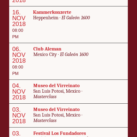
16.
Kam­merkonz­erte
NOV
Hep­pen­heim ·
El Galeón 1600
2018
08:00
PM
06.
Club Ale­man
NOV
Mex­i­co City ·
El Galeón 1600
2018
08:00
PM
04.
Museo del Vir­reina­to
NOV
San Luis Po­to­si, Mex­i­co ·
2018
Mas­ter­class
03.
Museo del Vir­reina­to
NOV
San Luis Po­to­si, Mex­i­co ·
2018
Mas­ter­class
03.
Fes­ti­val Los Fun­dadores