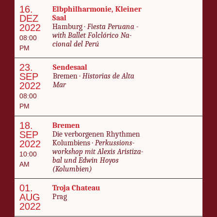
16.
Elbphil­har­monie, Klein­er
DEZ
Saal
2022
Ham­burg ·
Fi­es­ta Pe­ru­a­na -
with Bal­let Fol­clóri­co Na­
08:00
cional del Perú
PM
23.
Sende­saal
SEP
Bre­men ·
His­to­rias de Al­ta
2022
Mar
08:00
PM
18.
Bre­men
SEP
Die ver­bor­ge­nen Rhyth­men
2022
Kolumbi­ens ·
Per­kus­sions­
work­shop mit Alex­is Aris­ti­z­a­
10:00
bal und Ed­win Hoyos
AM
(Kolumbi­en)
01.
Tro­ja Chateau
AUG
Prag
2022