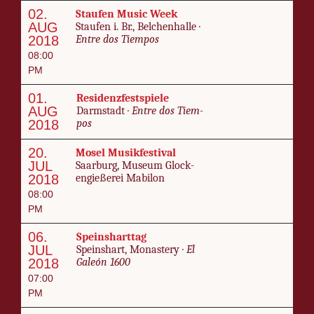
02.
Staufen Mu­sic Week
AUG
Staufen i. Br., Belchen­halle ·
2018
En­tre dos Tiem­pos
08:00
PM
01.
Res­i­den­zfest­spiele
AUG
Darm­stadt ·
En­tre dos Tiem­
2018
pos
20.
Mosel Mu­sik­fes­ti­val
JUL
Saar­burg, Mu­se­um Glock­
2018
engießerei Ma­bilon
08:00
PM
06.
Spein­shart­tag
JUL
Spein­shart, Mo­na­ste­ry ·
El
2018
Galeón 1600
07:00
PM