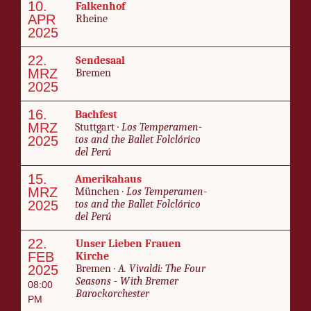
10.
Falken­hof
APR
Rheine
2025
22.
Sende­saal
MRZ
Bre­men
2025
16.
Bach­fest
MRZ
Stuttgart ·
Los Tem­pera­men­
2025
tos and the Bal­let Fol­clóri­co
del Perú
15.
Amerika­haus
MRZ
München ·
Los Tem­pera­men­
2025
tos and the Bal­let Fol­clóri­co
del Perú
22.
Unser Lieben Frauen
FEB
Kirche
2025
Bre­men ·
A. Vi­val­di: The Four
Sea­sons - With Bre­mer
08:00
Barock­o­rch­ester
PM