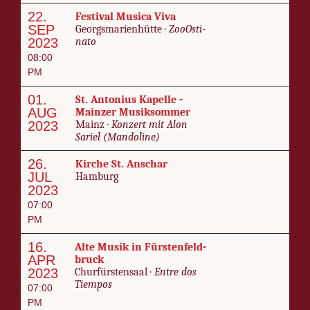
22.
Fes­ti­val Mu­si­ca Vi­va
SEP
Georgs­marien­hütte ·
ZooOst­i­
2023
na­to
08:00
PM
01.
St. An­to­nius Kapelle -
AUG
Mainz­er Musik­som­mer
2023
Mainz ·
Konz­ert mit Alon
Sariel (Man­do­line)
26.
Kirche St. An­schar
JUL
Ham­burg
2023
07:00
PM
16.
Alte Musik in Fürsten­feld­
APR
bruck
2023
Chur­fürsten­saal ·
En­tre dos
Tiem­pos
07:00
PM