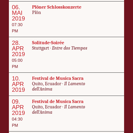
06.
Plön­er Schloss­kon­zer­te
MAI
Plön
2019
07:30
PM
28.
Soli­tude-Soirée
APR
Stuttgart ·
En­tre dos Tiem­pos
2019
05:00
PM
10.
Fes­ti­val de Mu­si­ca Sacra
APR
Quito, Ecua­dor ·
Il Lamen­to
2019
dell'Anima
09.
Fes­ti­val de Mu­si­ca Sacra
APR
Quito, Ecua­dor ·
Il Lamen­to
2019
dell'Anima
04:30
PM