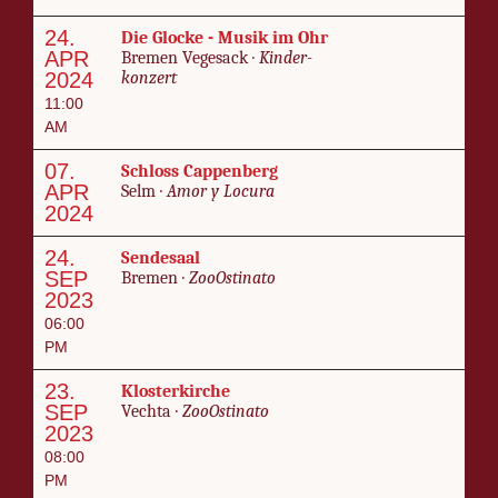
24.
Die Glocke - Musik im Ohr
APR
Bre­men Ve­ge­sack ·
Kin­der­
2024
kon­zert
11:00
AM
07.
Schloss Cap­pen­berg
APR
Selm ·
Amor y Locu­ra
2024
24.
Sende­saal
SEP
Bre­men ·
ZooOst­i­na­to
2023
06:00
PM
23.
Klo­ster­kirche
SEP
Vech­ta ·
ZooOst­i­na­to
2023
08:00
PM