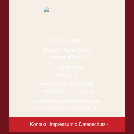
Buchen unter:
Swantje Tams Freier
Brautstraße 3-4
28199 Bremen
Germany
+49-(0)176-24746234
+49-(0)421-24160819
info@lostemperamentos.de
www.lostemperamentos.de
Kontakt
·
Impressum
&
Datenschutz
·