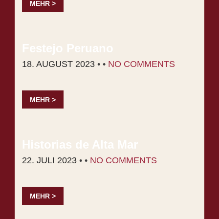
MEHR >
Fes­te­jo Pe­ru­a­no
18. AUGUST 2023
• •
NO COMMENTS
MEHR >
His­to­ri­as de Al­ta Mar
22. JULI 2023
• •
NO COMMENTS
MEHR >