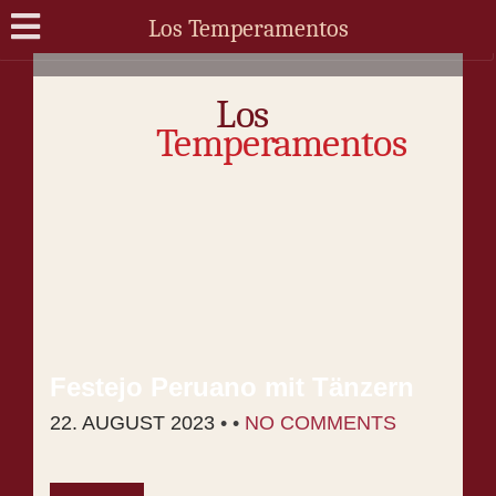
Los Temperamentos
Los
Temperamentos
Fes­te­jo Pe­ru­a­no mit Tän­zern
22. AUGUST 2023
• •
NO COMMENTS