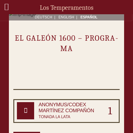
Los Temperamentos
DEU­TSCH
EN­GLISH
ES­PA­ÑOL
EL GA­LEÓN 1600 – PRO­GRA­
MA
ANONYMUS/CODEX
1
MARTÍNEZ COMPAÑÓN
TONADA LA LATA