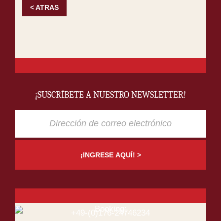
< ATRAS
¡SUSCRÍBETE A NUESTRO NEWSLETTER!
¡INGRESE AQUÍ! >
Booking:
+49-(0)176-24746234