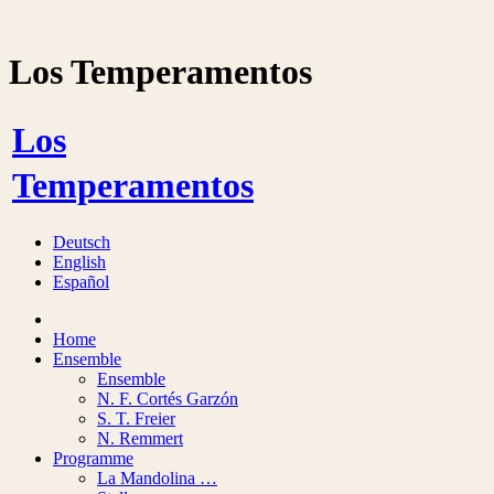
Los Temperamentos
Los
Temperamentos
Deutsch
Eng­lish
Es­pa­ñol
Home
En­sem­ble
En­sem­ble
N. F. Cor­tés Gar­zón
S. T. Frei­er
N. Rem­mert
Pro­gram­me
La Man­do­li­na …