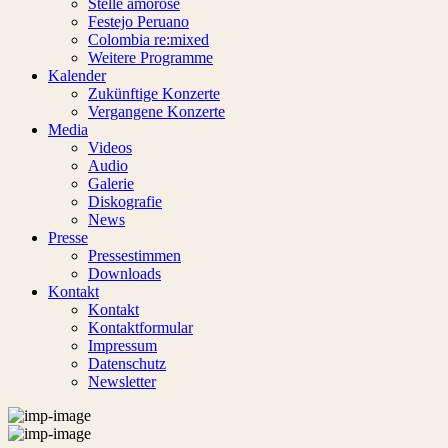
Stel­le amo­ro­se
Fes­te­jo Pe­ru­a­no
Co­lom­bia re:mixed
Wei­te­re Pro­gram­me
Ka­len­der
Zu­künf­ti­ge Kon­zer­te
Ver­gan­ge­ne Kon­zer­te
Me­dia
Vi­de­os
Au­dio
Ga­le­rie
Dis­ko­gra­fie
News
Pres­se
Pres­se­stim­men
Down­loads
Kon­takt
Kon­takt
Kon­takt­for­mu­lar
Im­pres­sum
Da­ten­schutz
News­let­ter