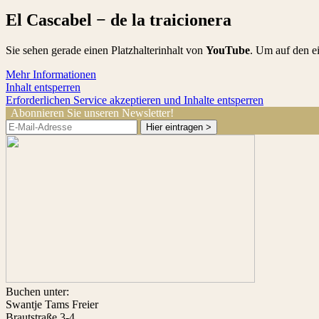
El Cas­ca­bel − de la traicionera
Sie sehen gerade einen Platzhalterinhalt von
YouTube
. Um auf den ei
Mehr Informationen
Inhalt entsperren
Erforderlichen Service akzeptieren und Inhalte entsperren
Abonnieren Sie unseren Newsletter!
Hier eintragen >
Buchen unter:
Swantje Tams Freier
Brautstraße 3-4