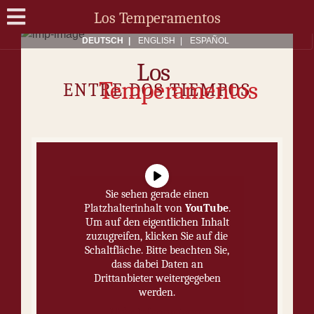
Los Temperamentos
DEUTSCH
ENG­LISH
ES­PA­ÑOL
Los
Temperamentos
ENT­RE DOS TIEM­POS
Sie sehen gerade einen
Platzhalterinhalt von
YouTube
.
Um auf den eigentlichen Inhalt
zuzugreifen, klicken Sie auf die
Schaltfläche. Bitte beachten Sie,
dass dabei Daten an
Drittanbieter weitergegeben
werden.
Mehr Informationen