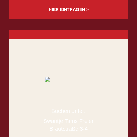
HIER EINTRAGEN >
Buchen unter:
Swantje Tams Freier
Brautstraße 3-4